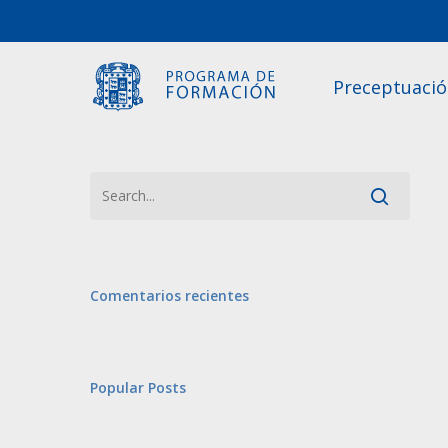
Skip
to
main
Preceptuaci
content
Comentarios recientes
Popular Posts